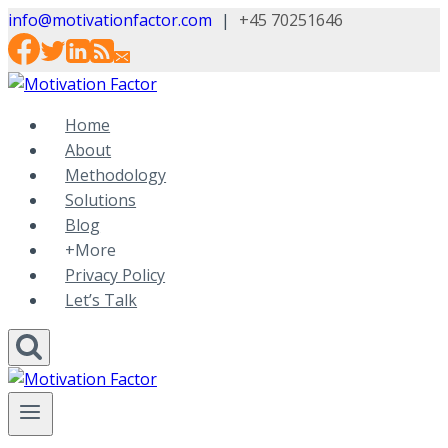
Skip
info@motivationfactor.com
|
+45 70251646
to
content
Home
About
Methodology
Solutions
Blog
+More
Privacy Policy
Let’s Talk