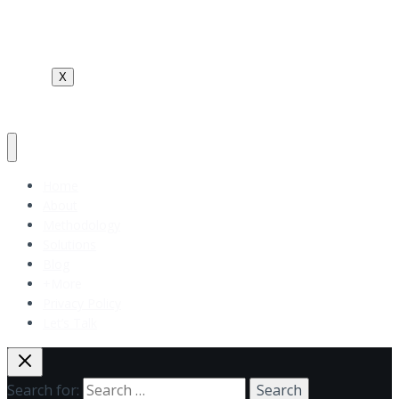
Terms and Conditions
Contact Us
X
Home
About
Methodology
Solutions
Blog
+More
Privacy Policy
Let’s Talk
Search for: