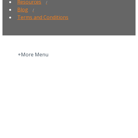
Resources
Blog
Terms and Conditions
+More Menu
Home
Press Room
About
More about Motivation Science
More about Privacy Policy | GDPR
More about Validation | Assessments
and Methodology